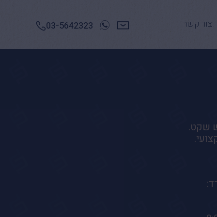
צור קשר
03-5642323
ש שקט.
צועי.
ד: