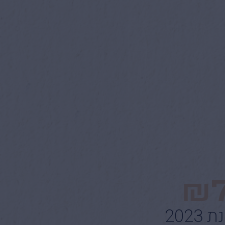
₪
202